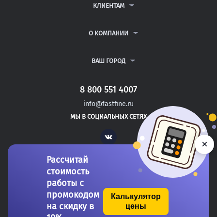
ДИПЛОМНЫЕ РАБОТЫ
КЛИЕНТАМ
КУРСОВЫЕ РАБОТЫ
АНТИПЛАГИАТ
РЕФЕРАТЫ
ВОПРОСЫ И ОТВЕТЫ
О КОМПАНИИ
ВСЕ УСЛУГИ
ПУБЛИЧНАЯ ОФЕРТА
О КОМПАНИИ
ПОЛИТИКА КОНФИДЕНЦИАЛЬНОСТИ
КОНТАКТЫ
ВАШ ГОРОД
АВТОРАМ
МОСКВА
САНКТ-ПЕТЕРБУРГ
8 800 551 4007
ЖЕЛЕЗНОГОРСК
info@fastfine.ru
РЫЛЬСК
МЫ В СОЦИАЛЬНЫХ СЕТЯХ
РОССОШЬ
Vk
×
Рассчитай
стоимость
работы с
промокодом
Калькулятор
на скидку в
цены
Copyright 2011-2026 FastFine.ru