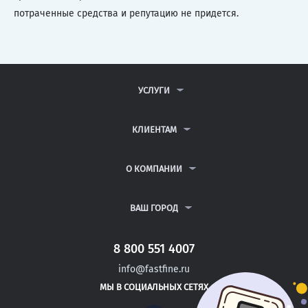
потраченные средства и репутацию не придется.
УСЛУГИ
КОНТРОЛЬНЫЕ РАБОТЫ
ДИПЛОМНЫЕ РАБОТЫ
КЛИЕНТАМ
КУРСОВЫЕ РАБОТЫ
АНТИПЛАГИАТ
РЕФЕРАТЫ
ВОПРОСЫ И ОТВЕТЫ
О КОМПАНИИ
ВСЕ УСЛУГИ
ПУБЛИЧНАЯ ОФЕРТА
О КОМПАНИИ
ПОЛИТИКА КОНФИДЕНЦИАЛЬНОСТИ
КОНТАКТЫ
ВАШ ГОРОД
АВТОРАМ
МОСКВА
САНКТ-ПЕТЕРБУРГ
8 800 551 4007
ЖЕЛЕЗНОГОРСК
info@fastfine.ru
РЫЛЬСК
МЫ В СОЦИАЛЬНЫХ СЕТЯХ
РОССОШЬ